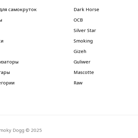
для самокруток
Dark Horse
ы
OCB
Silver Star
ки
Smoking
Gizeh
изаторы
Guliwer
гары
Mascotte
егории
Raw
moky Dogg © 2025