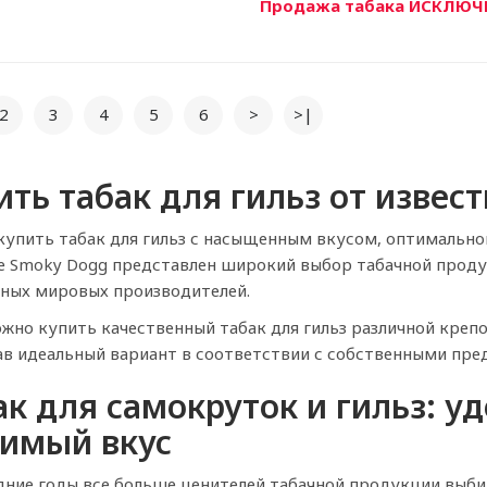
Продажа табака ИСКЛЮЧИ
2
3
4
5
6
>
>|
ить табак для гильз от извес
купить табак для гильз с насыщенным вкусом, оптимальн
е Smoky Dogg представлен широкий выбор табачной продук
ных мировых производителей.
ожно купить качественный табак для гильз различной креп
в идеальный вариант в соответствии с собственными пре
ак для самокруток и гильз: у
имый вкус
дние годы все больше ценителей табачной продукции выбир