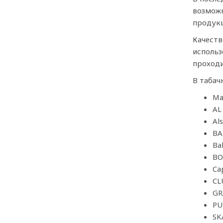
возможн
продукц
Качеств
использ
проходи
В табач
Ma
AL
Al
BA
Ba
BO
Ca
CL
GR
PU
SK