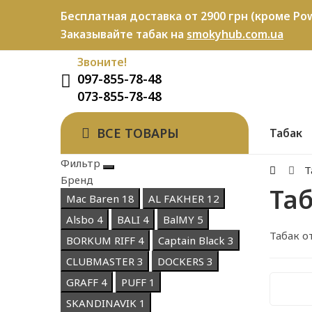
Бесплатная доставка от 2900 грн (кроме Pow
Заказывайте табак на
smokyhub.com.ua
Звоните!
097-855-78-48
073-855-78-48
ВСЕ ТОВАРЫ
Табак
Фильтр
Т
Бренд
Та
Mac Baren
18
AL FAKHER
12
Alsbo
4
BALI
4
BalMY
5
Табак о
BORKUM RIFF
4
Captain Black
3
CLUBMASTER
3
DOCKERS
3
GRAFF
4
PUFF
1
SKANDINAVIK
1