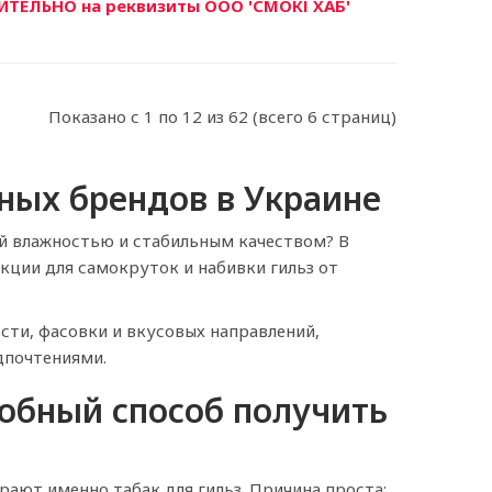
ТЕЛЬНО на реквизиты ООО 'СМОКІ ХАБ'
Показано с 1 по 12 из 62 (всего 6 страниц)
тных брендов в Украине
ой влажностью и стабильным качеством? В
ции для самокруток и набивки гильз от
ости, фасовки и вкусовых направлений,
дпочтениями.
добный способ получить
ают именно табак для гильз. Причина проста: