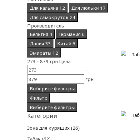
Для кальяна
12
Для люльки
17
Для самокруток
24
Производитель
Бельгия
4
Германия
6
Дания
33
Китай
6
Эмираты
12
273
-
879
грн
Цена
-
грн
Выберите фильтры
Фильтр
Выберите фильтры
Категории
Зона для курящих
26
Табак
62