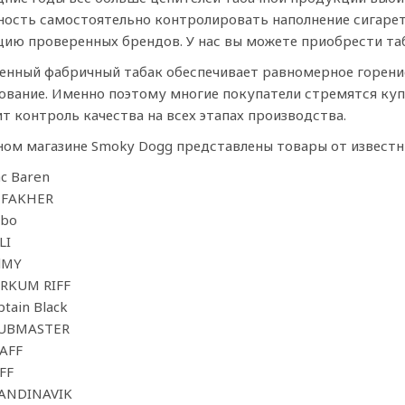
ость самостоятельно контролировать наполнение сигарет
ию проверенных брендов. У нас вы можете приобрести та
енный фабричный табак обеспечивает равномерное горени
ование. Именно поэтому многие покупатели стремятся куп
т контроль качества на всех этапах производства.
ном магазине Smoky Dogg представлены товары от известн
c Baren
 FAKHER
sbo
LI
lMY
RKUM RIFF
ptain Black
UBMASTER
AFF
FF
ANDINAVIK