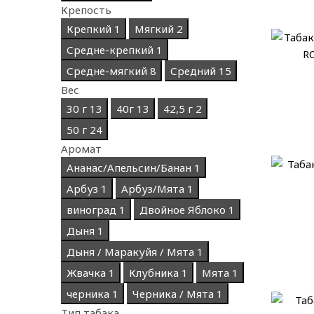
Крепость
Крепкий
1
Мягкий
2
Средне-крепкий
1
Средне-мягкий
8
Средний
15
Вес
30 г
13
40г
13
42,5 г
2
50 г
24
Аромат
Ананас/Апельсин/Банан
1
Арбуз
1
Арбуз/Мята
1
виноград
1
Двойное Яблоко
1
Дыня
1
Дыня / Маракуйя / Мята
1
Жвачка
1
Клубника
1
Мята
1
черника
1
Черника / Мята
1
Тип табака