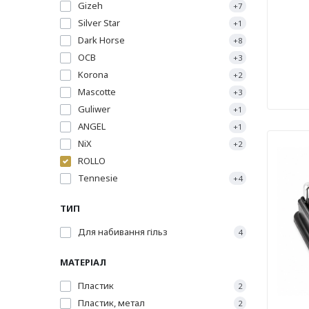
Gizeh
+7
Silver Star
+1
Dark Horse
+8
OCB
+3
Korona
+2
Mascotte
+3
Guliwer
+1
ANGEL
+1
NiX
+2
ROLLO
Tennesie
+4
ТИП
Для набивання гільз
4
МАТЕРІАЛ
Пластик
2
Пластик, метал
2