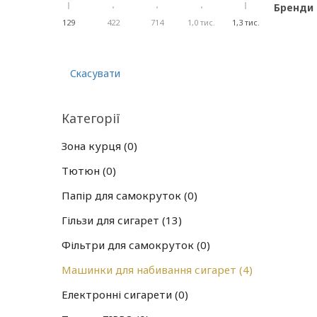
Бренди
129
422
714
1,0 тис.
1,3 тис.
Скасувати
Категорії
Зона курця
0
Тютюн
0
Папір для самокруток
0
Гільзи для сигарет
13
Фільтри для самокруток
0
Машинки для набивання сигарет
4
Електронні сигарети
0