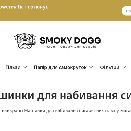
owermatic і тютюну).
Гільзи
Папір для самокруток
Фільтри
шинки для набивання си
 найкращі Машинки для набивання сигаретних гільз у мага