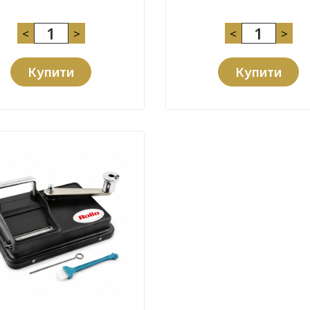
<
>
<
>
Купити
Купити