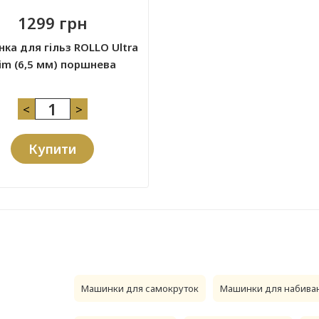
1299 грн
ка для гільз ROLLO Ultra
lim (6,5 мм) поршнева
<
>
Купити
Машинки для самокруток
Машинки для набиван