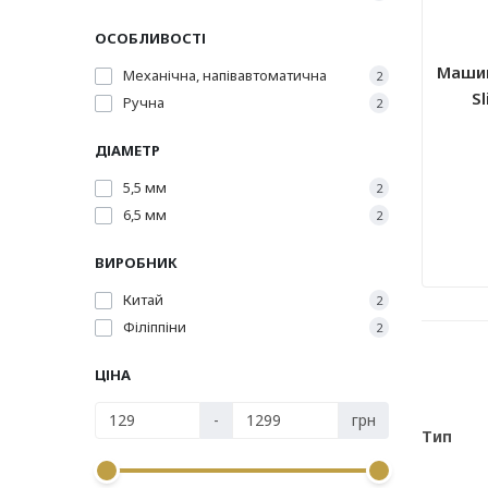
ОСОБЛИВОСТІ
Машин
Механічна, напівавтоматична
2
S
Ручна
2
ДІАМЕТР
5,5 мм
2
6,5 мм
2
ВИРОБНИК
Китай
2
Філіппіни
2
ЦІНА
-
грн
Тип