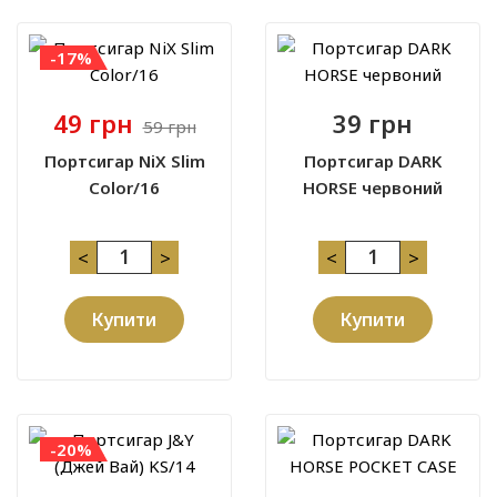
-17%
49 грн
39 грн
59 грн
Портсигар NiX Slim
Портсигар DARK
Color/16
HORSE червоний
<
>
<
>
Купити
Купити
-20%