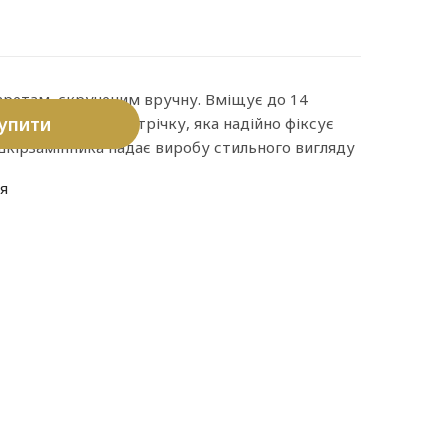
гаретам, скрученим вручну. Вміщує до 14
упити
ачено еластичну стрічку, яка надійно фіксує
 шкірзамінника надає виробу стильного вигляду
я