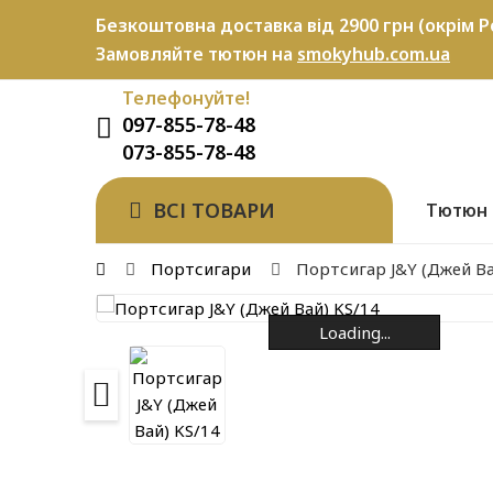
Безкоштовна доставка від 2900 грн (окрім P
Замовляйте тютюн на
smokyhub.com.ua
Телефонуйте!
097-855-78-48
073-855-78-48
ВСІ ТОВАРИ
Тютюн
Портсигари
Портсигар J&Y (Джей Ва
Loading...
Loading...
Loading...
Loading...
Loading...
Loading...