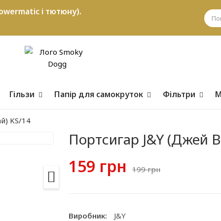
owermatic і тютюну).
Гільзи
Папір для самокруток
Фільтри
М
й) KS/14
Портсигар J&Y (Джей В
159 грн
199 грн
Виробник:
J&Y