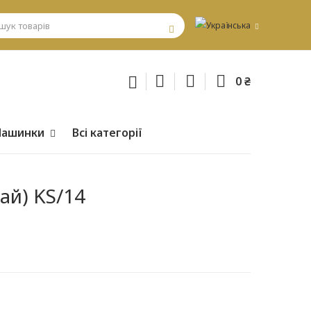
0 ₴
ашинки
Всі категорії
ай) KS/14