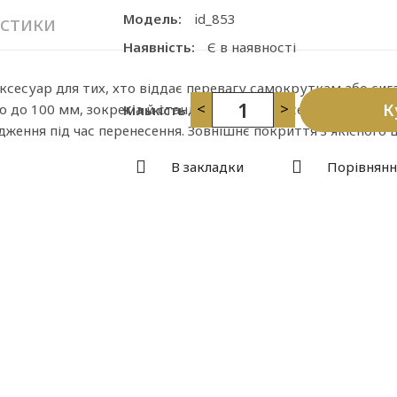
стики
Модель:
id_853
Наявність:
Є в наявності
аксесуар для тих, хто віддає перевагу самокруткам або си
<
>
К
 до 100 мм, зокрема й стандартні 84 мм. Усередині передб
Кількість
дження під час перенесення. Зовнішнє покриття з якісного
В закладки
Порівнянн