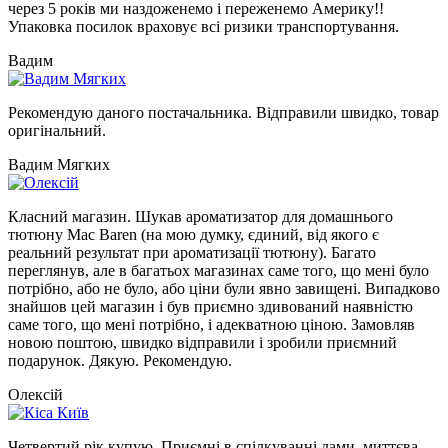
через 5 років ми наздоженемо і переженемо Америку!!
Упаковка посилок враховує всі ризики транспортування.
Вадим
Рекомендую даного постачальника. Відправили швидко, товар
оригінальний.
Вадим Мягких
Класний магазин. Шукав ароматизатор для домашнього
тютюну Mac Baren (на мою думку, єдиний, від якого є
реальний результат при ароматизації тютюну). Багато
переглянув, але в багатьох магазинах саме того, що мені було
потрібно, або не було, або ціни були явно завищені. Випадково
знайшов цей магазин і був приємно здивований наявністю
саме того, що мені потрібно, і адекватною ціною. Замовляв
новою поштою, швидко відправили і зробили приємний
подарунок. Дякую. Рекомендую.
Олексій
Четвертий рік купую. Приємні в спілкуванні дами, миттєва