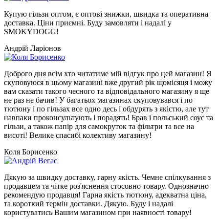
Купую гільзи оптом, є оптові знижки, швидка та оперативна
доставка. Ціни приємні. Буду замовляти і надалі у
SMOKYDOGG!
Андрій Ларіонов
Доброго дня всім хто читатиме мій відгук про цей магазин! Я
скуповуюся в цьому магазині вже другий рік щомісяця і можу
вам сказати такого чесного та відповідального магазину я ще
не раз не бачив! У багатьох магазинах скуповувався і по
тютюну і по гільзах все одно десь і обдурять з якістю, але тут
навпаки проконсультують і порадять! Брав і польський соус та
гільзи, а також папір для самокруток та фільтри та все на
висоті! Велике спасибі колективу магазину!
Коля Борисенко
Дякую за швидку доставку, гарну якість. Чемне спілкування з
продавцем та чітке роз'яснення стосовно товару. Однозначно
рекомендую продавця! Гарна якість тютюну, адекватна ціна,
та короткий термін доставки. Дякую. Буду і надалі
користуватись Вашим магазином при наявності товару!