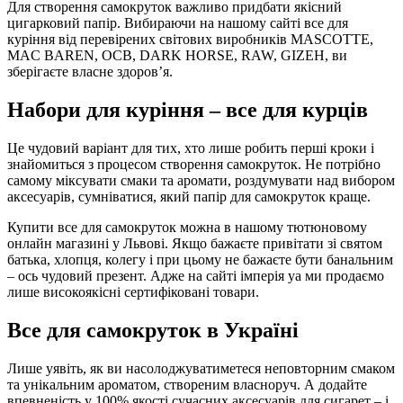
Для створення самокруток важливо придбати якісний
цигарковий папір. Вибираючи на нашому сайті все для
куріння від перевірених світових виробників MASCOTTE,
MAC BAREN, OCB, DARK HORSE, RAW, GIZEH, ви
зберігаєте власне здоров’я.
Набори для куріння – все для курців
Це чудовий варіант для тих, хто лише робить перші кроки і
знайомиться з процесом створення самокруток. Не потрібно
самому міксувати смаки та аромати, роздумувати над вибором
аксесуарів, сумніватися, який папір для самокруток краще.
Купити все для самокруток можна в нашому тютюновому
онлайн магазині у Львові. Якщо бажаєте привітати зі святом
батька, хлопця, колегу і при цьому не бажаєте бути банальним
– ось чудовий презент. Адже на сайті імперія уа ми продаємо
лише високоякісні сертифіковані товари.
Все для самокруток в Україні
Лише уявіть, як ви насолоджуватиметеся неповторним смаком
та унікальним ароматом, створеним власноруч. А додайте
впевненість у 100% якості сучасних аксесуарів для сигарет – і