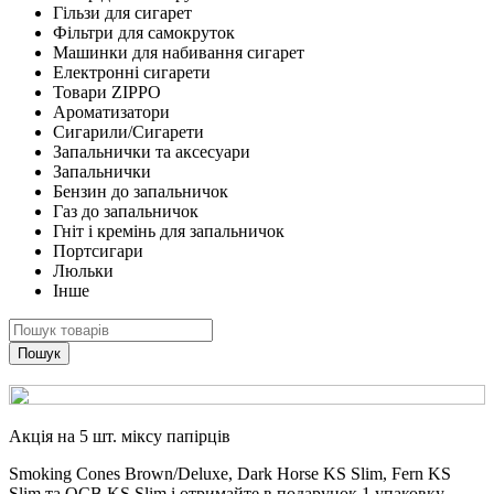
Гільзи для сигарет
Фільтри для самокруток
Машинки для набивання сигарет
Електронні сигарети
Товари ZIPPO
Ароматизатори
Сигарили/Сигарети
Запальнички та аксесуари
Запальнички
Бензин до запальничок
Газ до запальничок
Гніт і кремінь для запальничок
Портсигари
Люльки
Інше
Пошук
Акція на 5 шт. міксу папірців
Smoking Cones Brown/Deluxe, Dark Horse KS Slim, Fern KS
Slim та OCB KS Slim і отримайте в подарунок 1 упаковку