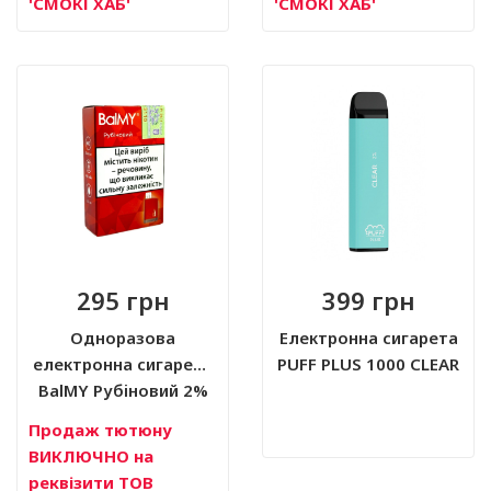
'СМОКІ ХАБ'
'СМОКІ ХАБ'
295 грн
399 грн
Одноразова
Електронна сигарета
електронна сигарета
PUFF PLUS 1000 CLEAR
BalMY Рубіновий 2%
(2 мл)
Продаж тютюну
Немає в наявності
ВИКЛЮЧНО на
реквізити ТОВ