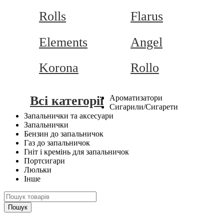
Rolls
Flarus
Elements
Angel
Korona
Rollo
Всі категорії
Ароматизатори
Сигарили/Сигарети
Запальнички та аксесуари
Запальнички
Бензин до запальничок
Газ до запальничок
Гніт і кремінь для запальничок
Портсигари
Люльки
Інше
Пошук