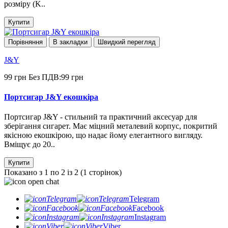
розміру (K..
Купити
Порівняння
В закладки
Швидкий перегляд
J&Y
99 грн
Без ПДВ:99 грн
Портсигар J&Y екошкіра
Портсигар J&Y - стильний та практичний аксесуар для
зберігання сигарет. Має міцний металевий корпус, покритий
якісною екошкірою, що надає йому елегантного вигляду.
Вміщує до 20..
Купити
Показано з 1 по 2 із 2 (1 сторінок)
Telegram
Facebook
Instagram
Viber