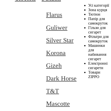
Усі категорії
Зона курця
Flarus
Тютюн
Папір для
самокруток
Guliwer
Гільзи для
сигарет
Фільтри для
Silver Star
самокруток
Машинки
для
Korona
набивання
сигарет
Електронні
Gizeh
сигарети
Товари
ZIPPO
Dark Horse
T&T
Mascotte