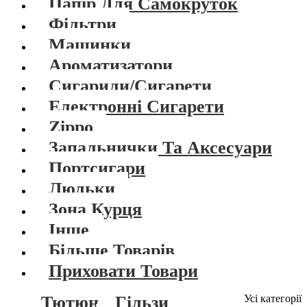
Папір Для Самокруток
Фільтри
Машинки
Ароматизатори
Сигарили/Сигарети
Електронні Сигарети
Zippo
Запальнички Та Аксесуари
Портсигари
Люльки
Зона Курця
Інше
Більше Товарів
Приховати Товари
Тютюн
Гільзи
Усі категорії