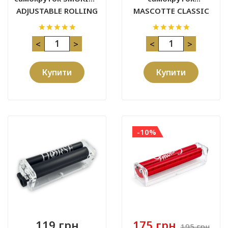
ADJUSTABLE ROLLING
MASCOTTE CLASSIC
MACHINE REGULAR 70
мм
<
>
<
>
Купити
Купити
-10%
119 грн
175 грн
195 грн