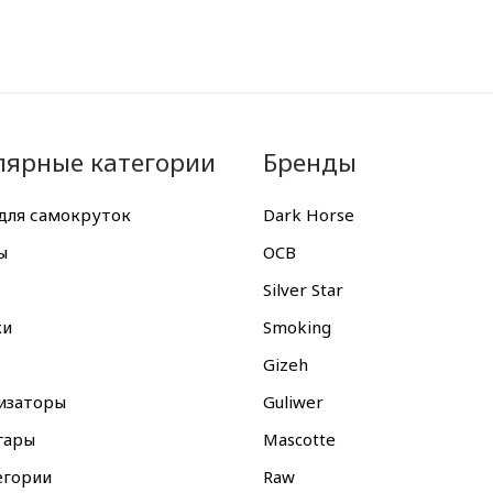
лярные категории
Бренды
для самокруток
Dark Horse
ы
OCB
Silver Star
ки
Smoking
Gizeh
изаторы
Guliwer
гары
Mascotte
егории
Raw