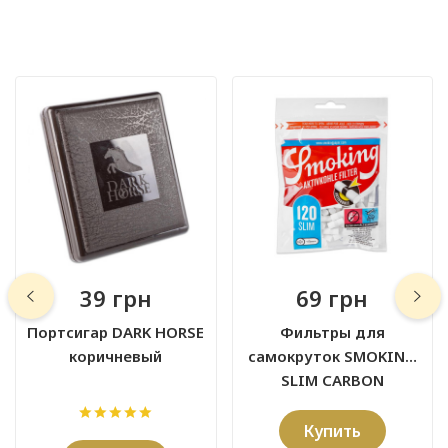
39 грн
69 грн
Портсигар DARK HORSE
Фильтры для
коричневый
самокруток SMOKING
SLIM CARBON
угольные 6x15 мм (120
шт)
Купить