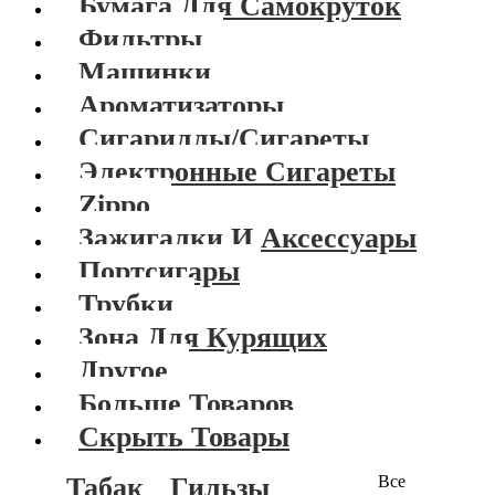
Бумага Для Самокруток
Фильтры
Машинки
Ароматизаторы
Сигариллы/Сигареты
Электронные Сигареты
Zippo
Зажигалки И Аксессуары
Портсигары
Трубки
Зона Для Курящих
Другое
Больше Товаров
Скрыть Товары
Табак
Гильзы
Все