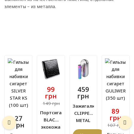
элементы – из металла.
99
459
грн
грн
149 грн
Зажигалка
89
Портсигар
CLIPPER
грн
27
BLACK
METAL
грн
107 грн
экокожа
ICY