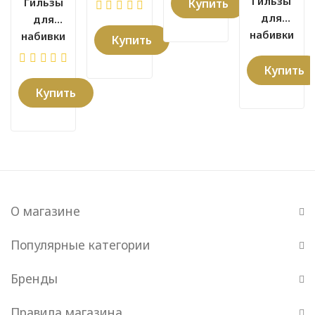
Гильзы
Гильзы
Купить
для
для
набивки
набивки
Купить
сигарет
сигарет
GULIWER
SILVER
Купить
(350 шт)
STAR KS
Купить
(100 шт)
О магазине
Популярные категории
Бренды
Правила магазина