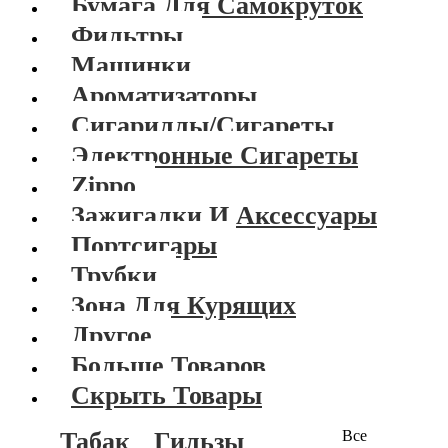
Бумага Для Самокруток
Фильтры
Машинки
Ароматизаторы
Сигариллы/Сигареты
Электронные Сигареты
Zippo
Зажигалки И Аксессуары
Портсигары
Трубки
Зона Для Курящих
Другое
Больше Товаров
Скрыть Товары
Табак
Гильзы
Все