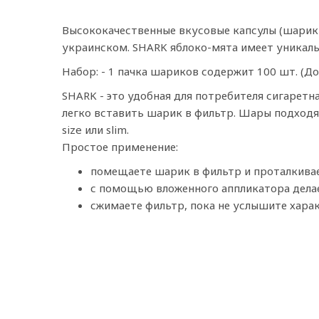
Высококачественные вкусовые капсулы (шарики
украинском. SHARK яблоко-мята имеет уникаль
Набор: - 1 пачка шариков содержит 100 шт. (Дос
SHARK - это удобная для потребителя сигаретн
легко вставить шарик в фильтр. Шары подходят
size или slim.
Простое применение:
помещаете шарик в фильтр и проталкивае
с помощью вложенного аппликатора делает
сжимаете фильтр, пока не услышите хар