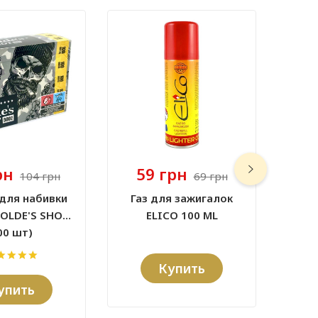
рн
59 грн
104 грн
69 грн
для набивки
Газ для зажигалок
Аро
OLDE'S SHOT (
ELICO 100 ML
к
00 шт)
BLUEB
Купить
упить