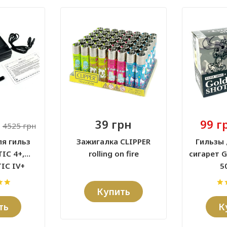
39 грн
99 г
4525 грн
я гильз
Зажигалка CLIPPER
Гильзы 
IC 4+,
rolling on fire
сигарет G
IC IV+
5
Купить
ть
К