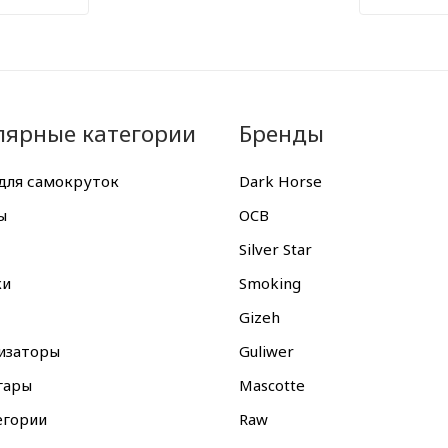
лярные категории
Бренды
для самокруток
Dark Horse
ы
OCB
Silver Star
ки
Smoking
Gizeh
изаторы
Guliwer
гары
Mascotte
егории
Raw