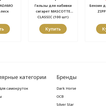
 ADAMO
Гильзы для набивки
Бензин д
блеск
сигарет MASCOTTE
ZIPP
CLASSIC (100 шт)
ть
Купить
К
лярные категории
Бренды
для самокруток
Dark Horse
ы
OCB
Silver Star