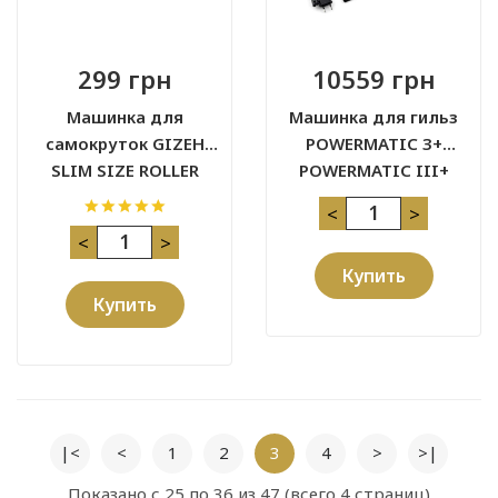
299 грн
10559 грн
Машинка для
Машинка для гильз
самокруток GIZEH
POWERMATIC 3+
SLIM SIZE ROLLER
POWERMATIC III+
GRINDER
<
>
<
>
Купить
Купить
|<
<
1
2
3
4
>
>|
Показано с 25 по 36 из 47 (всего 4 страниц)