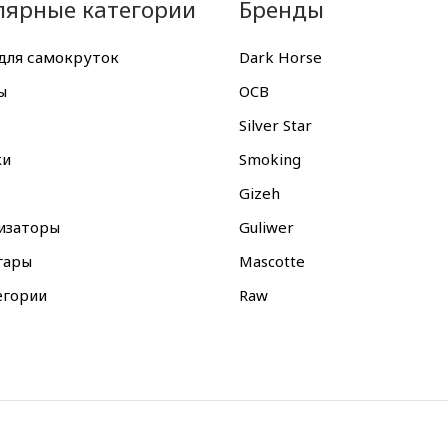
лярные категории
Бренды
для самокруток
Dark Horse
ы
OCB
Silver Star
ки
Smoking
Gizeh
изаторы
Guliwer
гары
Mascotte
егории
Raw