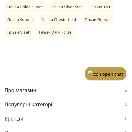
Гільзи Golde's Shot
Гільзи Silver Star
Гільзи T&T
Гільзи Korona
Гільзи Chesterfield
Гільзи Guliwer
Гільзи Gizeh
Гільзи Dark Horse
Про магазин
Популярні категорії
Бренди