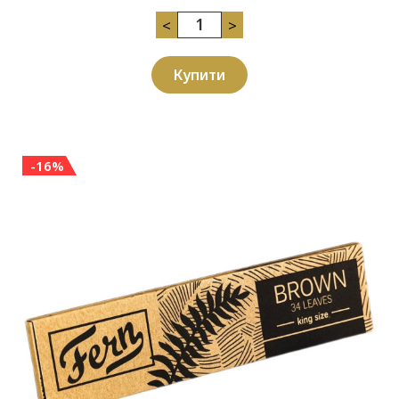
<
>
Купити
-16%