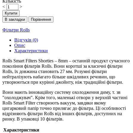
Кількість
<
>
Купити
В закладки
Порівняння
Фільтри Rolls
Відгуків (0)
Опис
Характеристики
Rolls Smart Filters Shorties – 8mm – останній продукт сучасного
покоління фільтрів Rolls. Вони коротші за класичні фільтри
Rolls, їх довжина становить 27 мм. Розумні фільтри
нейтралізують набагато більше шкідливих речовин, що
утворюються при курінні джойнту, ніж традиційні фільтри.
Вони мають інноваційну систему охолодження диму, т. зв
"охолоджувач". Крім того, маленькі отвори у верхній частині
Rolls Smart Filter створюють вакуум, завдяки якому
цигарковий папір точно прилягає до фільтра. Ці особливості
відрізняють фільтри Rolls від інших фільтрів, доступних на
ринку. В упаковці 10 фільтрів.
Характеристики