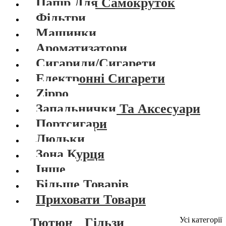
Папір Для Самокруток
Фільтри
Машинки
Ароматизатори
Сигарили/Сигарети
Електронні Сигарети
Zippo
Запальнички Та Аксесуари
Портсигари
Люльки
Зона Курця
Інше
Більше Товарів
Приховати Товари
Тютюн
Гільзи
Усі категорії