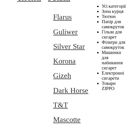
Усі категорії
Зона курця
Flarus
Тютюн
Папір для
самокруток
Guliwer
Гільзи для
сигарет
Фільтри для
Silver Star
самокруток
Машинки
для
Korona
набивання
сигарет
Електронні
Gizeh
сигарети
Товари
ZIPPO
Dark Horse
T&T
Mascotte