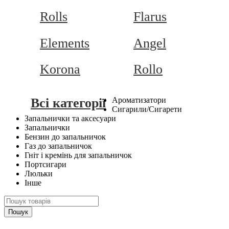
Rolls
Flarus
Elements
Angel
Korona
Rollo
Всі категорії
Ароматизатори
Сигарили/Сигарети
Запальнички та аксесуари
Запальнички
Бензин до запальничок
Газ до запальничок
Гніт і кремінь для запальничок
Портсигари
Люльки
Інше
Пошук