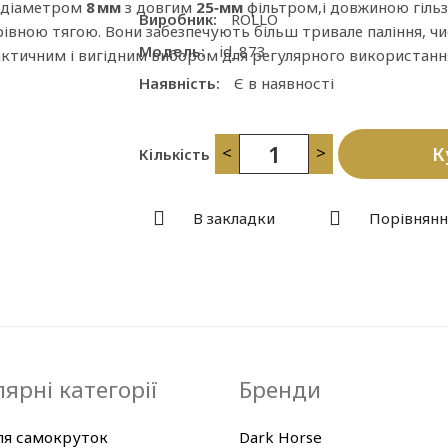
и діаметром
8 мм
з довгим
25‑мм
фільтром,і довжиною гіль
Виробник:
ROLLO
рівною тягою. Вони забезпечують більш тривале паління, ч
Модель:
id_873
рактичним і вигідним вибором для регулярного використанн
Наявність:
Є в наявності
<
>
К
Кількість
В закладки
Порівнянн
ярні категорії
Бренди
ля самокруток
Dark Horse