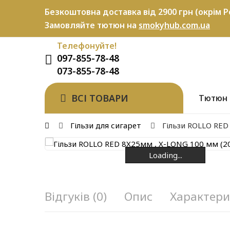
Безкоштовна доставка від 2900 грн (окрім P
Замовляйте тютюн на
smokyhub.com.ua
Телефонуйте!
097-855-78-48
073-855-78-48
ВСІ ТОВАРИ
Тютюн
Гільзи для сигарет
Гільзи ROLLO RED
Loading...
Loading...
Loading...
Loading...
Відгуків (0)
Опис
Характери