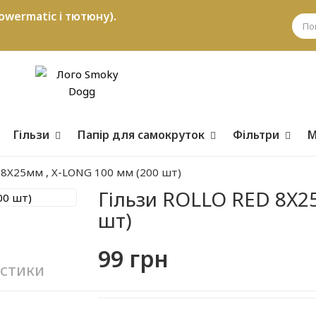
owermatic і тютюну).
Гільзи
Папір для самокруток
Фільтри
М
 8X25мм , X-LONG 100 мм (200 шт)
Гільзи ROLLO RED 8X2
шт)
99 грн
стики