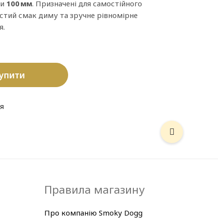
зи
100 мм
. Призначені для самостійного
истий смак диму та зручне рівномірне
я.
упити
я
Правила магазину
Про компанію Smoky Dogg