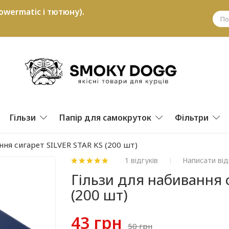
owermatic і тютюну).
Гільзи
Папір для самокруток
Фільтри
ння сигарет SILVER STAR KS (200 шт)
1 відгуків
Написати від
Гільзи для набивання 
(200 шт)
43 грн
50 грн