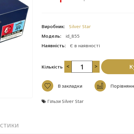
Виробник:
Silver Star
Модель:
id_855
Наявність:
Є в наявності
<
>
К
Кількість
В закладки
Порівнянн
Гільзи Silver Star
стики