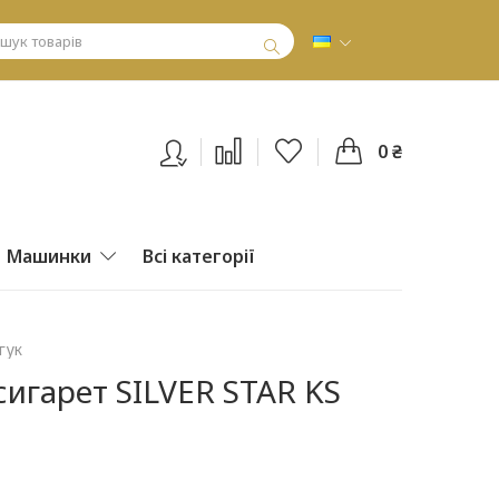
0 ₴
Машинки
Всі категорії
гук
сигарет SILVER STAR KS