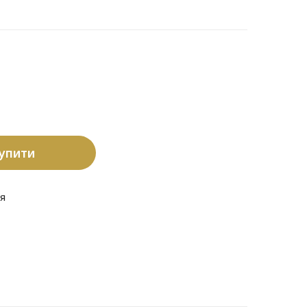
упити
я