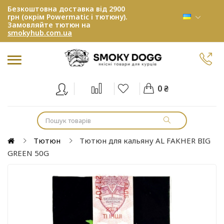
Безкоштовна доставка від 2900
грн (окрім Powermatic і тютюну).
Замовляйте тютюн на
smokyhub.com.ua
0 ₴
Тютюн
Тютюн для кальяну AL FAKHER BIG
GREEN 50G