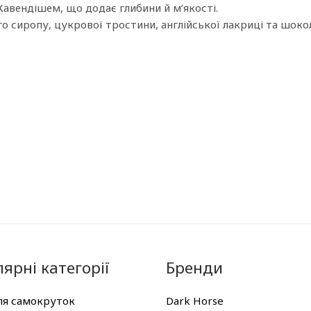
 Кавендішем, що додає глибини й м’якості.
о сиропу, цукрової тростини, англійської лакриці та шок
ярні категорії
Бренди
ля самокруток
Dark Horse