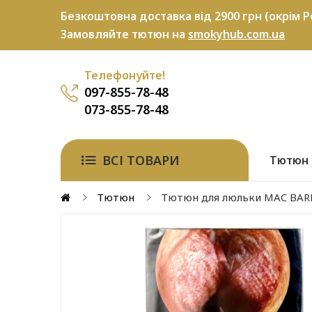
Безкоштовна доставка від 2900 грн (окрім P
Замовляйте тютюн на
smokyhub.com.ua
Телефонуйте!
097-855-78-48
073-855-78-48
ВСІ ТОВАРИ
Тютюн
Тютюн
Тютюн для люльки MAC BARE