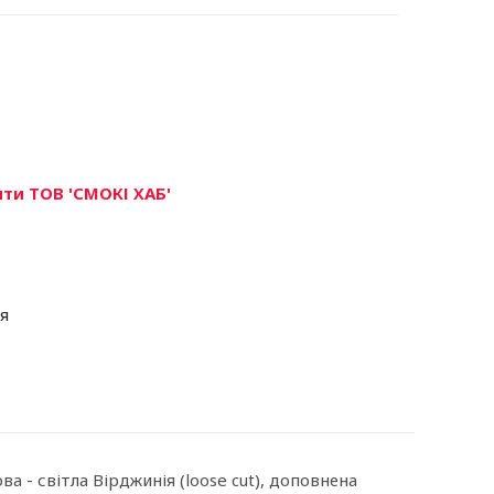
ти ТОВ 'СМОКІ ХАБ'
я
 - світла Вірджинія (loose cut), доповнена