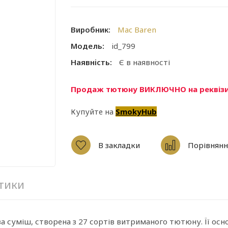
Виробник:
Mac Baren
Модель:
id_799
Наявність:
Є в наявності
Продаж тютюну ВИКЛЮЧНО на реквізи
Купуйте на
SmokyHub
В закладки
Порівнянн
тики
суміш, створена з 27 сортів витриманого тютюну. Її основа