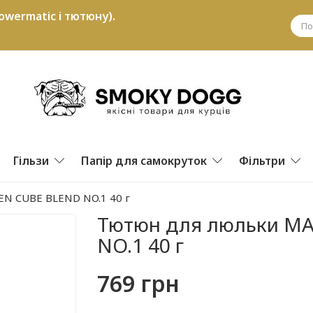
owermatic і тютюну).
Гільзи
Папір для самокруток
Фільтри
N CUBE BLEND NO.1 40 г
Тютюн для люльки M
NO.1 40 г
769 грн