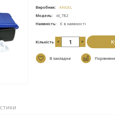
Виробник:
ANGEL
Модель:
id_782
Наявність:
Є в наявності
<
>
К
Кількість
В закладки
Порівнянн
стики