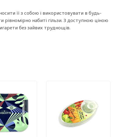
осити її з собою і використовувати в будь-
и рівномірно набиті гільзи. З доступною ціною
игарети без зайвих труднощів.