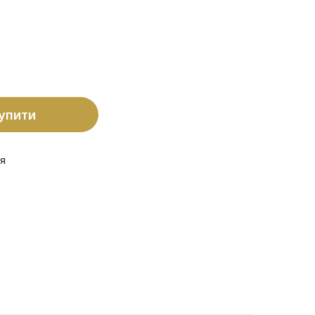
упити
я