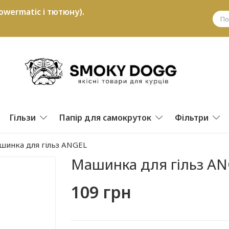
owermatic і тютюну).
Гільзи
Папір для самокруток
Фільтри
шинка для гільз ANGEL
Машинка для гільз A
109 грн