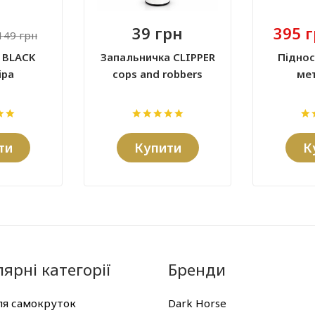
39 грн
395 
149 грн
 BLACK
Запальничка CLIPPER
Підно
іра
cops and robbers
ме
ти
Купити
К
ярні категорії
Бренди
ля самокруток
Dark Horse