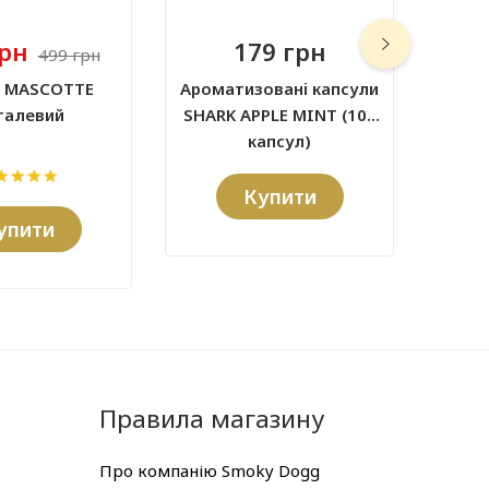
грн
179 грн
499 грн
с MASCOTTE
Ароматизовані капсули
талевий
SHARK APPLE MINT (100
капсул)
Купити
упити
Правила магазину
Про компанію Smoky Dogg